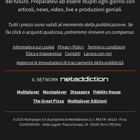
del futuro. Preparatevi ad essere stupiti ogni giorno con
articoli, news, video, live e produzioni geniali.
Tutti i prezzi sono validi al momento della pubblicazione. Se
fai click o acquisti qualcosa, potremmo ricevere un compenso.
Informativa sui cookie
Privacy Policy
Termini e condizioni
Etica e trasparenza
Contatti
Lavora con noi
Aggiorna le impostazioni di tracciamento della pubblicità
IL NETWORK
Multiplayer
Movieplayer
Dissapore
Fidelity House
The Great Pizza
Multiplayer Edizioni
© 2026 Multiplayer.it è di proprietà di NetAddiction S.r.l. REA TR - 80133 - P.iva:
01206540559 – Sede Legale: Piazza Europa, 19 - 05100 Terni (TR) Italy