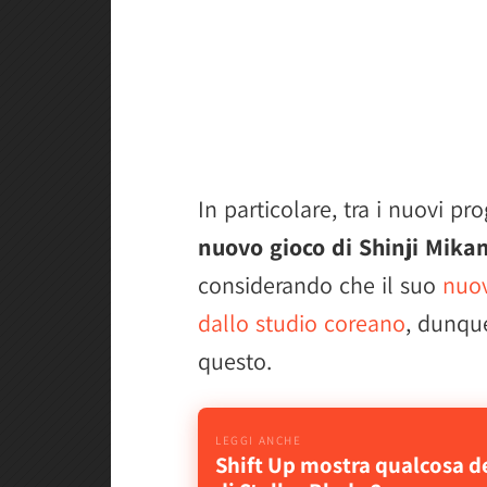
In particolare, tra i nuovi pr
nuovo gioco di Shinji Mika
considerando che il suo
nuov
dallo studio coreano
, dunqu
questo.
Shift Up mostra qualcosa d