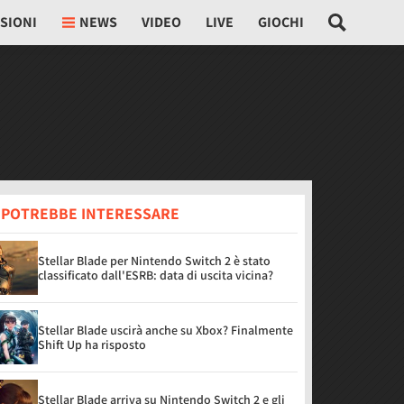
SIONI
NEWS
VIDEO
LIVE
GIOCHI
I POTREBBE INTERESSARE
Stellar Blade per Nintendo Switch 2 è stato
classificato dall'ESRB: data di uscita vicina?
Stellar Blade uscirà anche su Xbox? Finalmente
Shift Up ha risposto
Stellar Blade arriva su Nintendo Switch 2 e gli