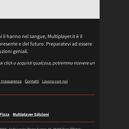
 li hanno nel sangue, Multiplayer.it è il
presente e del futuro. Preparatevi ad essere
uzioni geniali.
fai click o acquisti qualcosa, potremmo ricevere un
e trasparenza
Contatti
Lavora con noi
 Pizza
Multiplayer Edizioni
40559 – Sede Legale: Piazza Europa, 19 - 05100 Terni (TR) Italy