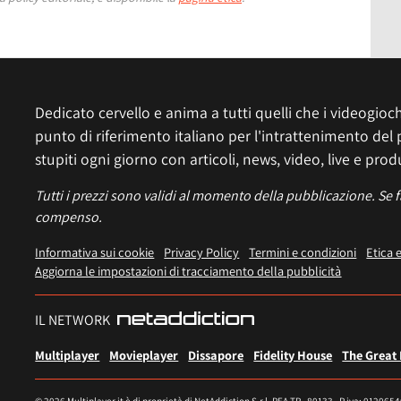
Dedicato cervello e anima a tutti quelli che i videogiochi
punto di riferimento italiano per l'intrattenimento del 
stupiti ogni giorno con articoli, news, video, live e prod
Tutti i prezzi sono validi al momento della pubblicazione. Se 
compenso.
Informativa sui cookie
Privacy Policy
Termini e condizioni
Etica 
Aggiorna le impostazioni di tracciamento della pubblicità
IL NETWORK
Multiplayer
Movieplayer
Dissapore
Fidelity House
The Great
© 2026 Multiplayer.it è di proprietà di NetAddiction S.r.l. REA TR - 80133 - P.iva: 012065