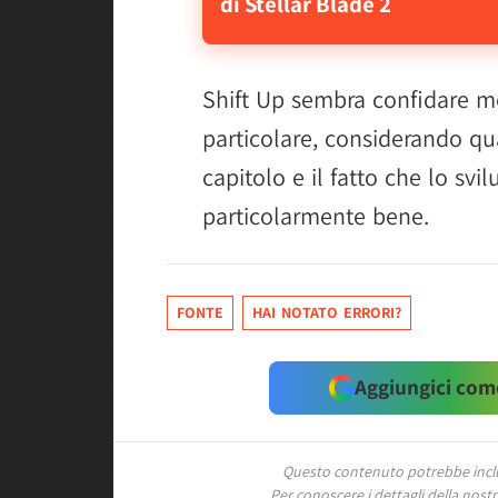
di Stellar Blade 2
Shift Up sembra confidare mo
particolare, considerando qu
capitolo e il fatto che lo sv
particolarmente bene.
FONTE
HAI NOTATO ERRORI?
Aggiungici come
Questo contenuto potrebbe includ
Per conoscere i dettagli della nostra