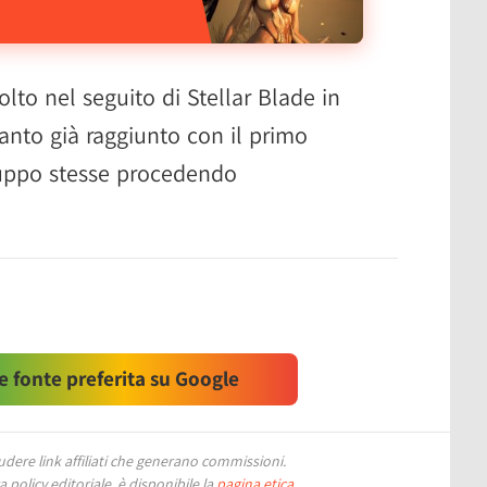
lto nel seguito di Stellar Blade in
anto già raggiunto con il primo
iluppo stesse procedendo
 fonte preferita su Google
ere link affiliati che generano commissioni.
 policy editoriale, è disponibile la
pagina etica
.