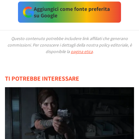
Aggiungici come fonte preferita
su Google
Questo contenuto potrebbe includere link affiliati che generano
commissioni.
Per conoscere i dettagli della nostra policy editoriale, è
disponibile la
pagina etica
.
TI POTREBBE INTERESSARE