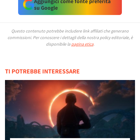
Aggiungici come fonte preferita
su Google
Questo contenuto potrebbe includere link affiliati che generano
commissioni.
Per conoscere i dettagli della nostra policy editoriale, è
disponibile la
pagina etica
.
TI POTREBBE INTERESSARE