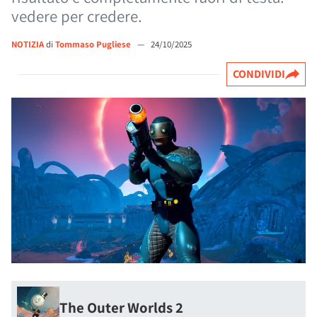
vedere per credere.
NOTIZIA
di
Tommaso Pugliese
—
24/10/2025
CONDIVIDI
The Outer Worlds 2