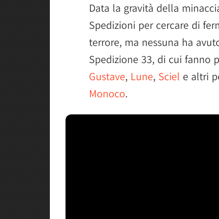
Data la gravità della minacci
Spedizioni per cercare di ferm
terrore, ma nessuna ha avuto
Spedizione 33, di cui fanno p
Gustave
,
Lune
,
Sciel
e altri 
Monoco
.