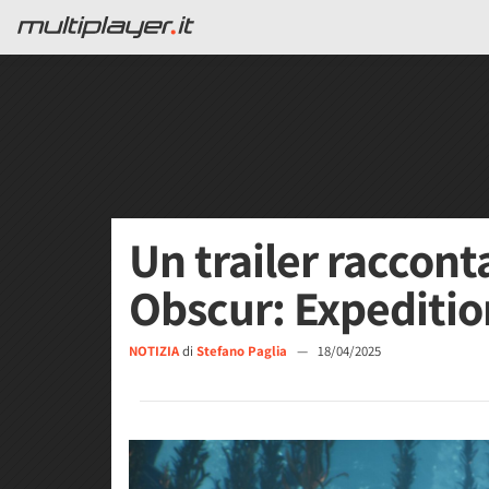
Un trailer racconta
Obscur: Expeditio
NOTIZIA
di
Stefano Paglia
—
18/04/2025