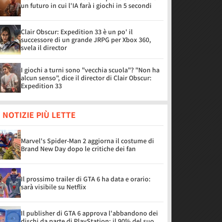
un futuro in cui l'IA farà i giochi in 5 secondi
Clair Obscur: Expedition 33 è un po' il
successore di un grande JRPG per Xbox 360,
svela il director
I giochi a turni sono "vecchia scuola"? "Non ha
alcun senso", dice il director di Clair Obscur:
Expedition 33
 NOTIZIE PIÙ LETTE
Marvel's Spider-Man 2 aggiorna il costume di
Brand New Day dopo le critiche dei fan
Il prossimo trailer di GTA 6 ha data e orario:
sarà visibile su Netflix
Il publisher di GTA 6 approva l'abbandono dei
dischi da parte di PlayStation: il 90% del suo