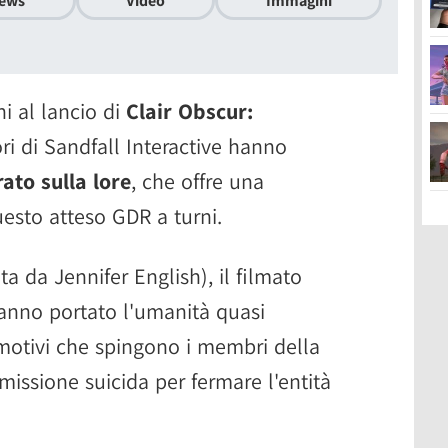
ews
Video
Immagini
i al lancio di
Clair Obscur:
ori di Sandfall Interactive hanno
rato sulla lore
, che offre una
uesto atteso GDR a turni.
ta da Jennifer English), il filmato
anno portato l'umanità quasi
i motivi che spingono i membri della
missione suicida per fermare l'entità