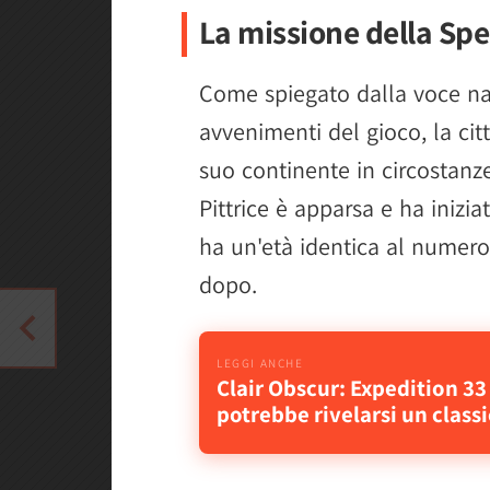
La missione della Spe
Come spiegato dalla voce nar
avvenimenti del gioco, la cit
suo continente in circostanz
Pittrice è apparsa e ha inizi
ha un'età identica al numero
dopo.
Clair Obscur: Expedition 33
potrebbe rivelarsi un class