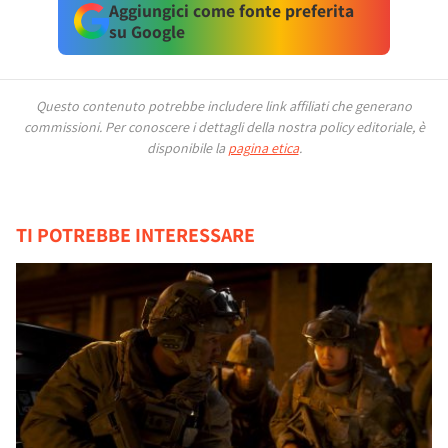
Aggiungici come fonte preferita
su Google
Questo contenuto potrebbe includere link affiliati che generano
commissioni.
Per conoscere i dettagli della nostra policy editoriale, è
disponibile la
pagina etica
.
TI POTREBBE INTERESSARE