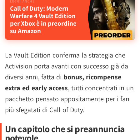
Call of Duty: Modern
Warfare 4 Vault Edition
per Xbox è in preordine
su Amazon
La Vault Edition conferma la strategia che
Activision porta avanti con successo già da
diversi anni, fatta di
bonus, ricompense
extra ed early access
, tutti concentrati in un
pacchetto pensato appositamente per i fan
più sfegatati di Call of Duty.
Un capitolo che si preannuncia
notevole