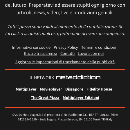
del futuro. Preparatevi ad essere stupiti ogni giorno con
articoli, news, video, live e produzioni geniali.
Tutti i prezzi sono validi al momento della pubblicazione. Se
fai click o acquisti qualcosa, potremmo ricevere un compenso.
Informativa sui cookie
Privacy Policy
Termini e condizioni
Etica e trasparenza
Contatti
Lavora con noi
Aggiorna le impostazioni di tracciamento della pubblicità
IL NETWORK
Multiplayer
Movieplayer
Dissapore
Fidelity House
The Great Pizza
Multiplayer Edizioni
© 2026 Multiplayer.it è di proprietà di NetAddiction S.r.l. REA TR - 80133 - P.iva:
01206540559 – Sede Legale: Piazza Europa, 19 - 05100 Terni (TR) Italy