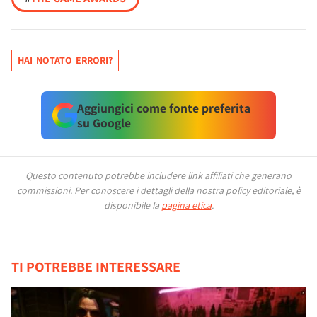
HAI NOTATO ERRORI?
Aggiungici come fonte preferita
su Google
Questo contenuto potrebbe includere link affiliati che generano
commissioni.
Per conoscere i dettagli della nostra policy editoriale, è
disponibile la
pagina etica
.
TI POTREBBE INTERESSARE