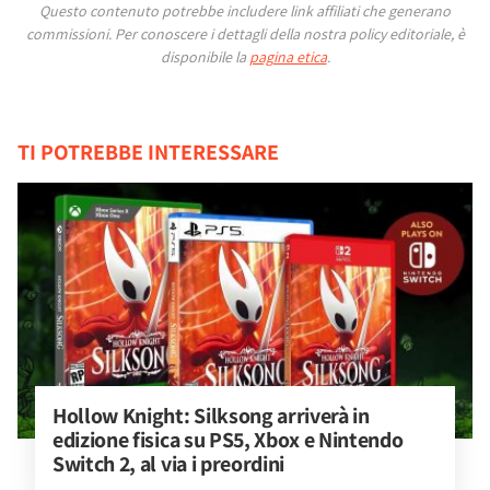
Questo contenuto potrebbe includere link affiliati che generano
commissioni.
Per conoscere i dettagli della nostra policy editoriale, è
disponibile la
pagina etica
.
TI POTREBBE INTERESSARE
Hollow Knight: Silksong arriverà in 
edizione fisica su PS5, Xbox e Nintendo 
Switch 2, al via i preordini