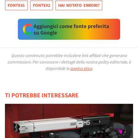
FONTE#1
FONTE#2
HAI NOTATO ERRORI?
Aggiungici come fonte preferita
su Google
Questo contenuto potrebbe includere link affiliati che generano
commissioni.
Per conoscere i dettagli della nostra policy editoriale, è
disponibile la
pagina etica
.
TI POTREBBE INTERESSARE