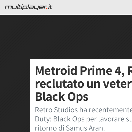
Metroid Prime 4, 
reclutato un veter
Black Ops
Retro Studios ha recentemente 
Duty: Black Ops per lavorare su
ritorno di Samus Aran.