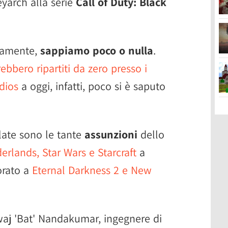
yarch alla serie
Call of Duty: Black
atamente,
sappiamo poco o nulla
.
rebbero ripartiti da zero presso i
udios
a oggi, infatti, poco si è saputo
late sono le tante
assunzioni
dello
erlands, Star Wars e Starcraft
a
orato a
Eternal Darkness 2 e New
waj 'Bat' Nandakumar, ingegnere di