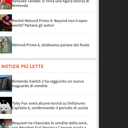
Kensuke Tanabe: si ritira una figura storica di
Nintendo
Perché Metroid Prime 4: Beyond non è open
world? Parlano gli autori
Metroid Prime 4, dobbiamo parlare del finale
 NOTIZIE PIÙ LETTE
Nintendo Switch 2 ha raggiunto un nuovo
traguardo di vendite
Toby Fox svela alcune novità su Deltarune:
Capitolo 6, confermando il periodo di uscita
Requiem ha rilanciato le vendite della serie,
con Resident Evil Veronica Capcom punta a