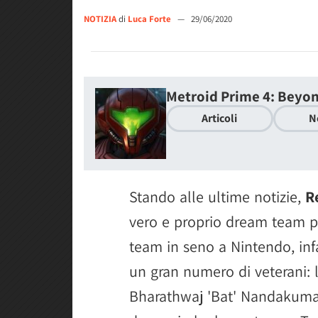
NOTIZIA
di
Luca Forte
—
29/06/2020
Metroid Prime 4: Beyo
Articoli
N
Stando alle ultime notizie,
R
vero e proprio dream team pe
team in seno a Nintendo, infa
un gran numero di veterani: 
Bharathwaj 'Bat' Nandakumar