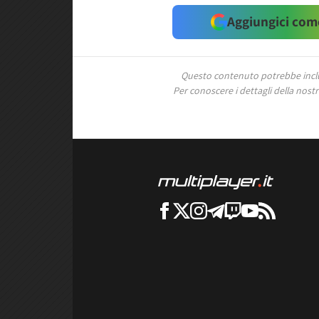
Aggiungici come
Questo contenuto potrebbe includ
Per conoscere i dettagli della nostra