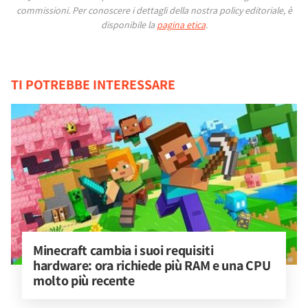
commissioni.
Per conoscere i dettagli della nostra policy editoriale, è
disponibile la
pagina etica
.
TI POTREBBE INTERESSARE
Minecraft cambia i suoi requisiti 
hardware: ora richiede più RAM e una CPU 
molto più recente