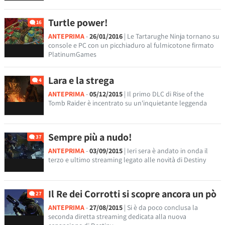
Turtle power!
16
ANTEPRIMA
-
26/01/2016
| Le Tartarughe Ninja tornano su
console e PC con un picchiaduro al fulmicotone firmato
PlatinumGames
Lara e la strega
4
ANTEPRIMA
-
05/12/2015
| Il primo DLC di Rise of the
Tomb Raider è incentrato su un'inquietante leggenda
Sempre più a nudo!
37
ANTEPRIMA
-
03/09/2015
| Ieri sera è andato in onda il
terzo e ultimo streaming legato alle novità di Destiny
Il Re dei Corrotti si scopre ancora un pò
27
ANTEPRIMA
-
27/08/2015
| Si è da poco conclusa la
seconda diretta streaming dedicata alla nuova