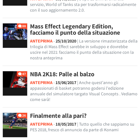
servizio, World of Tanks sta per trasformarsi radicalmente
con il suo aggiornamento 2.0.
Mass Effect Legendary Edition,
88
facciamo il punto della situazione
ANTEPRIMA
-
25/10/2020
| La versione rimasterizzata della
trilogia di Mass Effect sarebbe in sviluppo e dovrebbe
uscire nel 2021: facciamo il punto della situazione con la
nostra anteprima
NBA 2K18: Palle al balzo
47
ANTEPRIMA
-
15/06/2017
| Anche quest'anno gli
appassionati di basket potranno godersi l'edizione
annuale del simulatore targato Visual Concepts . Vediamo
come sarà!
Finalmente alla pari?
26
ANTEPRIMA
-
18/05/2017
| Tutto quello che sappiamo su
PES 2018, fresco di annuncio da parte di Konami