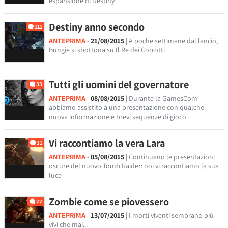
espansione di Destiny
Destiny anno secondo
111
ANTEPRIMA
-
21/08/2015
| A poche settimane dal lancio,
Bungie si sbottona su Il Re dei Corrotti
Tutti gli uomini del governatore
33
ANTEPRIMA
-
08/08/2015
| Durante la GamesCom
abbiamo assistito a una presentazione con qualche
nuova informazione e brevi sequenze di gioco
Vi raccontiamo la vera Lara
31
ANTEPRIMA
-
05/08/2015
| Continuano le presentazioni
oscure del nuovo Tomb Raider: noi vi raccontiamo la sua
luce
Zombie come se piovessero
22
ANTEPRIMA
-
13/07/2015
| I morti viventi sembrano più
vivi che mai...