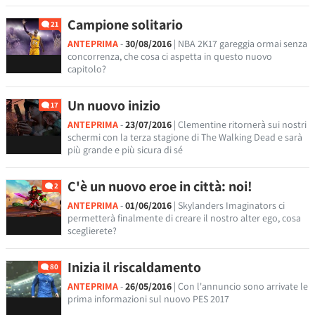
Campione solitario
21
ANTEPRIMA
-
30/08/2016
| NBA 2K17 gareggia ormai senza
concorrenza, che cosa ci aspetta in questo nuovo
capitolo?
Un nuovo inizio
17
ANTEPRIMA
-
23/07/2016
| Clementine ritornerà sui nostri
schermi con la terza stagione di The Walking Dead e sarà
più grande e più sicura di sé
C'è un nuovo eroe in città: noi!
2
ANTEPRIMA
-
01/06/2016
| Skylanders Imaginators ci
permetterà finalmente di creare il nostro alter ego, cosa
sceglierete?
Inizia il riscaldamento
80
ANTEPRIMA
-
26/05/2016
| Con l'annuncio sono arrivate le
prima informazioni sul nuovo PES 2017