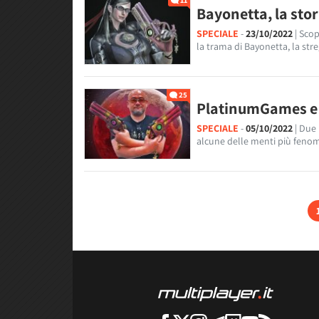
11
Bayonetta, la sto
SPECIALE
-
23/10/2022
| Sco
la trama di Bayonetta, la str
25
PlatinumGames e 
SPECIALE
-
05/10/2022
| Due
alcune delle menti più feno