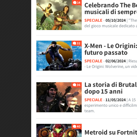
14
Celebrando The Be
musicali di sempr
SPECIALE
-
05/10/2024
| "Th
del gioco musicale dedicato a
32
X-Men - Le Origini
futuro passato
SPECIALE
-
02/06/2024
| Rie
- Le Origini: Wolverine, un vi
La storia di Bruta
36
dopo 15 anni
SPECIALE
-
11/05/2024
| A 1
esperimento unico e difficilm
team.
40
Metroid su Fortni