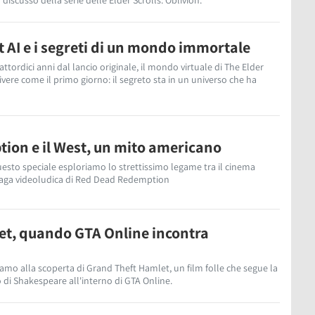
discusso della serie delle Elder Scrolls: Oblivion.
t AI e i segreti di un mondo immortale
attordici anni dal lancio originale, il mondo virtuale di The Elder
ivere come il primo giorno: il segreto sta in un universo che ha
ion e il West, un mito americano
questo speciale esploriamo lo strettissimo legame tra il cinema
 saga videoludica di Red Dead Redemption
et, quando GTA Online incontra
iamo alla scoperta di Grand Theft Hamlet, un film folle che segue la
 di Shakespeare all'interno di GTA Online.