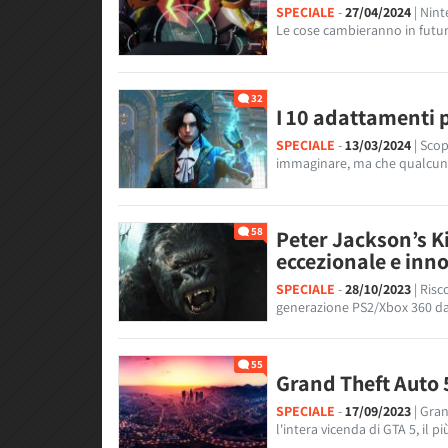
SPECIALE
-
27/04/2024
| Nin
Le cose cambieranno in futur
32
I 10 adattamenti pi
SPECIALE
-
13/03/2024
| Scop
immaginare, ma che qualcun
58
Peter Jackson’s K
eccezionale e inn
SPECIALE
-
28/10/2023
| Ris
generazione PS2/Xbox 360 dal
55
Grand Theft Auto 
SPECIALE
-
17/09/2023
| Gra
l'intera vicenda di GTA 5, il 