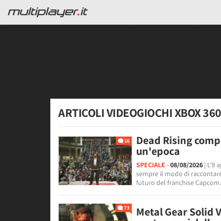
ARTICOLI VIDEOGIOCHI XBOX 36
Dead Rising compi
16
un'epoca
SPECIALE
-
08/08/2026
| L'8
sempre il modo di raccontare g
futuro del franchise Capcom.
73
Metal Gear Solid V