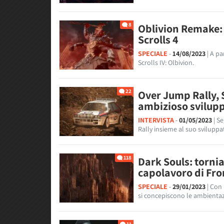
8
Oblivion Remake: 
Scrolls 4
SPECIALE
-
14/08/2023
| A p
Scrolls IV: Olbivion.
22
Over Jump Rally, S
ambizioso svilupp
INTERVISTA
-
01/05/2023
| S
Rally insieme al suo sviluppa
118
Dark Souls: torni
capolavoro di Fr
SPECIALE
-
29/01/2023
| Con
si concepiscono le ambientazi