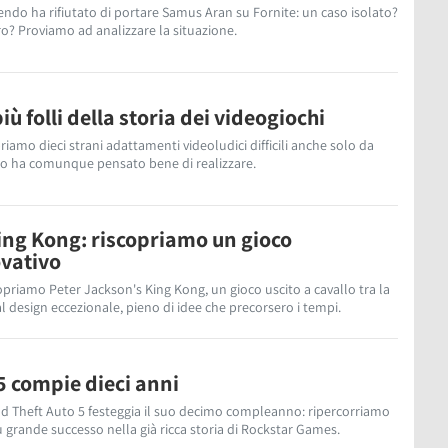
tendo ha rifiutato di portare Samus Aran su Fornite: un caso isolato?
o? Proviamo ad analizzare la situazione.
ù folli della storia dei videogiochi
riamo dieci strani adattamenti videoludici difficili anche solo da
o ha comunque pensato bene di realizzare.
ing Kong: riscopriamo un gioco
ovativo
copriamo Peter Jackson's King Kong, un gioco uscito a cavallo tra la
 design eccezionale, pieno di idee che precorsero i tempi.
5 compie dieci anni
nd Theft Auto 5 festeggia il suo decimo compleanno: ripercorriamo
più grande successo nella già ricca storia di Rockstar Games.