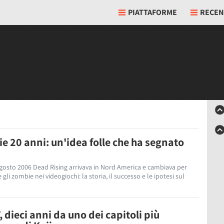
PIATTAFORME
RECEN
0
e 20 anni: un'idea folle che ha segnato
 agosto 2006 Dead Rising arrivava in Nord America e cambiava per
li zombie nei videogiochi: la storia, il successo e le ipotesi sul
, dieci anni da uno dei capitoli più