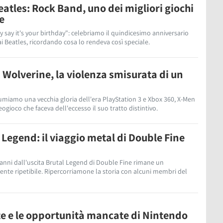
atles: Rock Band, uno dei migliori giochi
e
ey say it's your birthday": celebriamo il quindicesimo anniversario
i Beatles, ricordando cosa lo rendeva così speciale.
: Wolverine, la violenza smisurata di un
sumiamo una vecchia gloria dell'era PlayStation 3 e Xbox 360, X-Men
deogioco che faceva dell'eccesso il suo tratto distintivo.
l Legend: il viaggio metal di Double Fine
5 anni dall'uscita Brutal Legend di Double Fine rimane un
ente ripetibile. Ripercorriamone la storia con alcuni membri del
te e le opportunità mancate di Nintendo