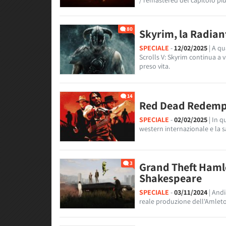
/ remastered del capitolo più 
80
Skyrim, la Radian
SPECIALE
-
12/02/2025
| A qu
Scrolls V: Skyrim continua a v
preso vita.
14
Red Dead Redempt
SPECIALE
-
02/02/2025
| In 
western internazionale e la
3
Grand Theft Haml
Shakespeare
SPECIALE
-
03/11/2024
| And
reale produzione dell'Amleto