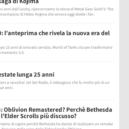
 saga di Kojima
eci anni dall'uscita, ripercorriamo la storia di Metal Gear Solid V: The
incompiuto di Hideo Kojima che ancora oggi divide i fan.
: l'anteprima che rivela la nuova era del
opo 15 anni di onorato servizio, World of Tanks sta per trasformarsi
ornamento 2.0.
estate lunga 25 anni
ters a raccolta! Jet Set Radio, il videogioco che fu molto più di un
ue anni.
 4: Oblivion Remastered? Perchè Bethesda
 l'Elder Scrolls più discusso?
chiamo di capire perchè Bethesda ha deciso di realizzare un remake