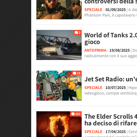
controversi della
SPECIALE
-
01/09/2025
| A di
Phantom Pain, il capolavoro 
2
World of Tanks 2.0
gioco
ANTEPRIMA
-
19/08/2025
| D
radicalmente con il suo aggi
25
Jet Set Radio: un'
SPECIALE
-
10/07/2025
| Hips
videogioco, compie venticinq
100
The Elder Scrolls
ha deciso di rifare
SPECIALE
-
17/04/2025
| Cer