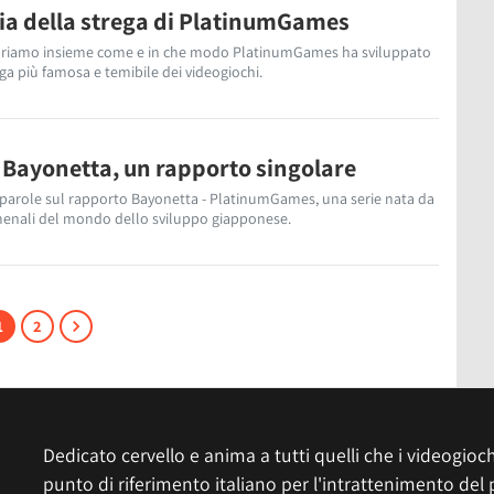
ria della strega di PlatinumGames
priamo insieme come e in che modo PlatinumGames ha sviluppato
ega più famosa e temibile dei videogiochi.
Bayonetta, un rapporto singolare
 parole sul rapporto Bayonetta - PlatinumGames, una serie nata da
menali del mondo dello sviluppo giapponese.
1
2
Dedicato cervello e anima a tutti quelli che i videogiochi
punto di riferimento italiano per l'intrattenimento del 