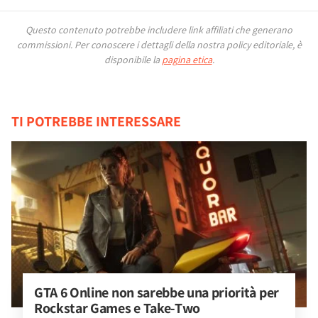
Questo contenuto potrebbe includere link affiliati che generano
commissioni.
Per conoscere i dettagli della nostra policy editoriale, è
disponibile la
pagina etica
.
TI POTREBBE INTERESSARE
GTA 6 Online non sarebbe una priorità per 
Rockstar Games e Take-Two