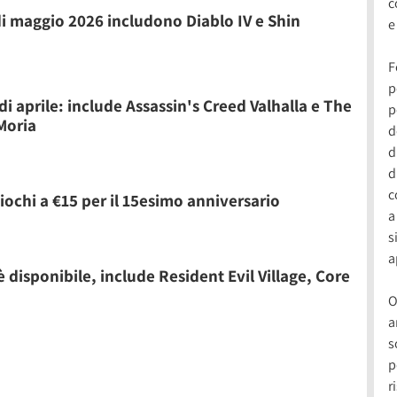
c
di maggio 2026 includono Diablo IV e Shin
e
F
p
i aprile: include Assassin's Creed Valhalla e The
p
Moria
d
d
d
c
chi a €15 per il 15esimo anniversario
a
s
a
 disponibile, include Resident Evil Village, Core
O
a
s
p
r