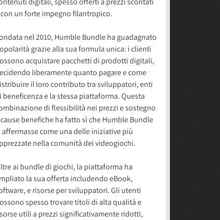
ontenuti digitali, spesso offerti a prezzi scontati
 con un forte impegno filantropico.
ondata nel 2010, Humble Bundle ha guadagnato
opolarità grazie alla sua formula unica: i clienti
ossono acquistare pacchetti di prodotti digitali,
ecidendo liberamente quanto pagare e come
istribuire il loro contributo tra sviluppatori, enti
i beneficenza e la stessa piattaforma. Questa
ombinazione di flessibilità nei prezzi e sostegno
 cause benefiche ha fatto sì che Humble Bundle
i affermasse come una delle iniziative più
pprezzate nella comunità dei videogiochi.
ltre ai bundle di giochi, la piattaforma ha
mpliato la sua offerta includendo eBook,
oftware, e risorse per sviluppatori. Gli utenti
ossono spesso trovare titoli di alta qualità e
isorse utili a prezzi significativamente ridotti,