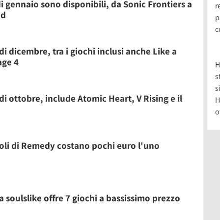
i gennaio sono disponibili, da Sonic Frontiers a
r
ed
p
c
i dicembre, tra i giochi inclusi anche Like a
age 4
H
s
s
i ottobre, include Atomic Heart, V Rising e il
H
o
titoli di Remedy costano pochi euro l'uno
oulslike offre 7 giochi a bassissimo prezzo