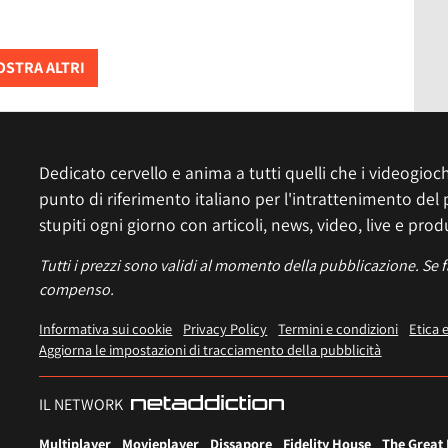
STRA ALTRI
Dedicato cervello e anima a tutti quelli che i videogiochi
punto di riferimento italiano per l'intrattenimento del 
stupiti ogni giorno con articoli, news, video, live e prod
Tutti i prezzi sono validi al momento della pubblicazione. Se 
compenso.
Informativa sui cookie
Privacy Policy
Termini e condizioni
Etica 
Aggiorna le impostazioni di tracciamento della pubblicità
IL NETWORK
Multiplayer
Movieplayer
Dissapore
Fidelity House
The Great