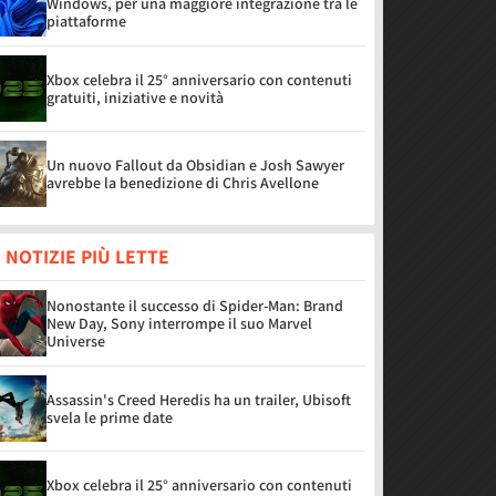
Windows, per una maggiore integrazione tra le
piattaforme
Xbox celebra il 25° anniversario con contenuti
gratuiti, iniziative e novità
Un nuovo Fallout da Obsidian e Josh Sawyer
avrebbe la benedizione di Chris Avellone
 NOTIZIE PIÙ LETTE
Nonostante il successo di Spider-Man: Brand
New Day, Sony interrompe il suo Marvel
Universe
Assassin's Creed Heredis ha un trailer, Ubisoft
svela le prime date
Xbox celebra il 25° anniversario con contenuti