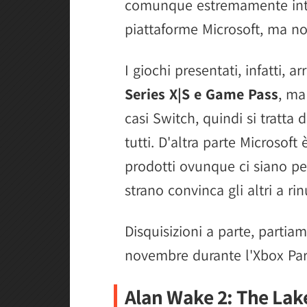
comunque estremamente inter
Eternal Strands
piattaforme Microsoft, ma no
Mistfall Hunter
Wheel World
I giochi presentati, infatti, 
Phasmophobia
Series X|S e Game Pass
, ma
The Legend of Baboo
casi Switch, quindi si tratta
Wuchang: Fallen Feathers
tutti. D'altra parte Microsoft 
FBC: Firebreak
prodotti ovunque ci siano per
strano convinca gli altri a ri
Disquisizioni a parte, partiam
novembre durante l'Xbox Pa
Alan Wake 2: The Lak