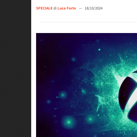
SPECIALE
di
Luca Forte
—
18/10/2024