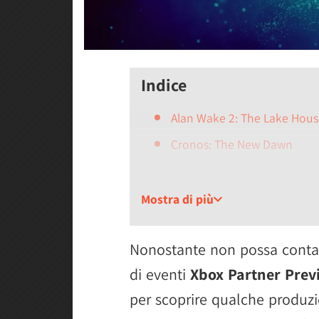
Indice
Alan Wake 2: The Lake Hous
Cronos: The New Dawn
Blindfire
Like a Dragon: Pirate Yakuza
Mostra di più
Mouse: P.I. For Hire
Nonostante non possa contare
Subnautica 2
di eventi
Xbox Partner Prev
Animal Well
per scoprire qualche produz
Edens Zero