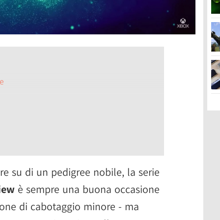
e
 in Hawaii
 su di un pedigree nobile, la serie
iew
è sempre una buona occasione
ione di cabotaggio minore - ma