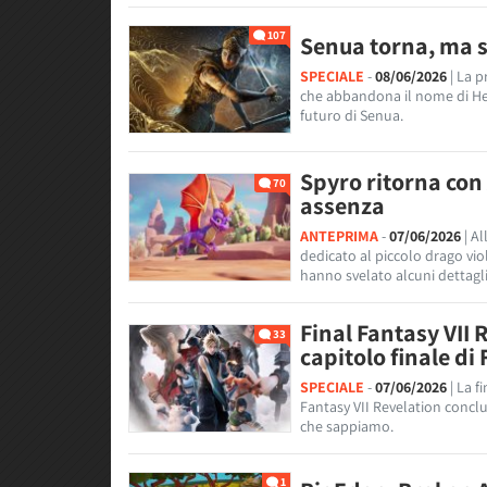
107
Senua torna, ma 
SPECIALE
-
08/06/2026
| La 
che abbandona il nome di Hel
futuro di Senua.
Spyro ritorna con
70
assenza
ANTEPRIMA
-
07/06/2026
| A
dedicato al piccolo drago vio
hanno svelato alcuni dettagli
Final Fantasy VII 
33
capitolo finale di 
SPECIALE
-
07/06/2026
| La 
Fantasy VII Revelation conclu
che sappiamo.
1