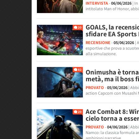
INTERVISTA
-
06/06/2026
| I
intitolato Man of Honor, abb
GOALS, la recensio
20
sfidare EA Sports
RECENSIONE
-
05/06/2026
| 
esportive che prova a scuote
alla simulazione.
82
Onimusha è tornat
metà, ma il boss f
PROVATO
-
05/06/2026
| Abb
action Capcom con Musashi Mi
Ace Combat 8: Wing
20
cielo torna a esse
PROVATO
-
04/06/2026
| Abb
Namco: la classica formula a
ambizioni narrative.