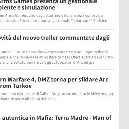
Arms Games presenta un gestionale
iente e simulazione
ken Arms Games, uno degli studi indie italiani più riconosciuti
to etichetta Focus il suo nuovo gestionale "solarpunk", BioEden.
ovità del nuovo trailer commentate dagli
urante il Future Game Show è stato mostrato un lungo trailer di
aziale che richiama le atmosfere di Mass Effect. Oltre ad aver visto
 anche potuto parlare con gli sviluppatori di Archetype.
ern Warfare 4, DMZ torna per sfidare Arc
from Tarkov
a modalità estrazione di Call of Duty torna ampliata in MW4: mappa,
iato rispetto alla beta del 2022.
a autentica in Mafia: Terra Madre - Man of