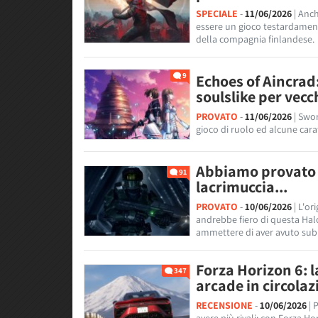
SPECIALE
-
11/06/2026
| Anc
essere un gioco testardament
della compagnia finlandese.
9
Echoes of Aincrad:
soulslike per vecc
PROVATO
-
11/06/2026
| Swo
gioco di ruolo ed alcune cara
Abbiamo provato 
91
lacrimuccia...
PROVATO
-
10/06/2026
| L'or
andrebbe fiero di questa Ha
ammettere di aver avuto subi
Forza Horizon 6: l
347
arcade in circolaz
RECENSIONE
-
10/06/2026
| 