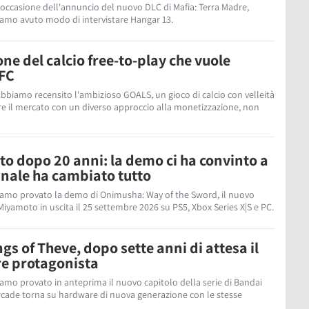
n occasione dell'annuncio del nuovo DLC di Mafia: Terra Madre,
iamo avuto modo di intervistare Hangar 13.
ne del calcio free-to-play che vuole
 FC
Abbiamo recensito l'ambizioso GOALS, un gioco di calcio con velleità
re il mercato con un diverso approccio alla monetizzazione, non
o dopo 20 anni: la demo ci ha convinto a
inale ha cambiato tutto
iamo provato la demo di Onimusha: Way of the Sword, il nuovo
yamoto in uscita il 25 settembre 2026 su PS5, Xbox Series X|S e PC.
s of Theve, dopo sette anni di attesa il
re protagonista
iamo provato in anteprima il nuovo capitolo della serie di Bandai
rcade torna su hardware di nuova generazione con le stesse