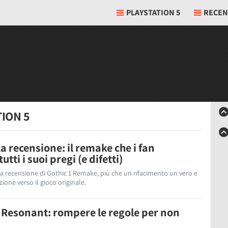
PLAYSTATION 5
RECEN
TION 5
a recensione: il remake che i fan
tti i suoi pregi (e difetti)
La recensione di Gothic 1 Remake, più che un rifacimento un vero e
ione verso il gioco originale.
Resonant: rompere le regole per non