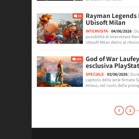
Rayman Legends Re
38
Ubisoft Milan
INTERVISTA
-
04/06/2026
| D
possibilità di intervistare M
Ubisoft Milan dietro al ritorn
God of War Laufey
195
esclusiva PlaySta
SPECIALE
-
03/06/2026
| Dur
capitolo della serie firmata 
Atreus, nel ruolo della prota
.
1