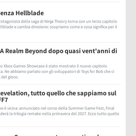
senza Hellblade
protagonista della saga di Ninja Theory torna con un terzo capitolo
lblade e cambia direzione: scopriamo come e cosa significa per il
 A Realm Beyond dopo quasi vent'anni di
llo Xbox Games Showcase è stato mostrato il nuovo capitolo
la. Ne abbiamo parlato con gli sviluppatori di Toys for Bob che ci
 del gioco.
Revelation, tutto quello che sappiamo sul
FF7
fine è vicina: annunciato nel corso della Summer Game Fest, Final
derà la trilogia remake nella primavera del 2027. Ecco tutto quello