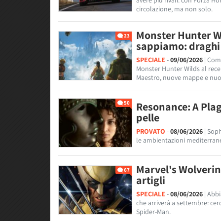
avere più rivali: con Forza Ho
circolazione, ma non solo.
Monster Hunter Wi
23
sappiamo: draghi 
SPECIALE
-
09/06/2026
| Com
Monster Hunter Wilds al rec
Maestro, nuove mappe e nuov
50
Resonance: A Plag
pelle
PROVATO
-
08/06/2026
| Sop
le ambientazioni mediterrane
Marvel's Wolverin
67
artigli
SPECIALE
-
08/06/2026
| Abb
che arriverà a settembre: cer
Spider-Man.