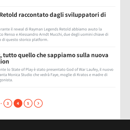
told raccontato dagli sviluppatori di
urante il reveal di Rayman Legends Retold abbiamo avuto la
arco Renso e Alessandro Arndt Mucchi, due degli uomini chiave di
o di questo storico platform.
, tutto quello che sappiamo sulla nuova
tion
ante lo State of Play è stato presentato God of War Laufey, il nuovo
Santa Monica Studio che vedrà Faye, moglie di Kratos e madre di
gonista.
..
3
4
5