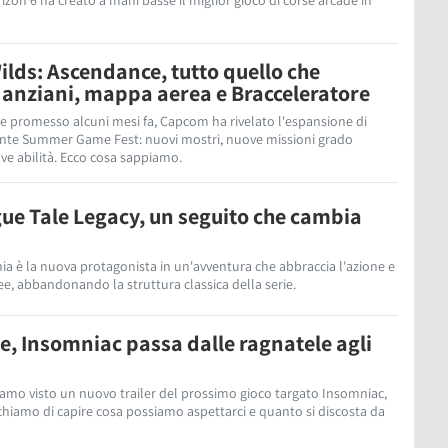
rizon 6 ha creato a mani basse il miglior gioco di corse arcade in
lds: Ascendance, tutto quello che
anziani, mappa aerea e Bracceleratore
e promesso alcuni mesi fa, Capcom ha rivelato l'espansione di
ente Summer Game Fest: nuovi mostri, nuove missioni grado
e abilità. Ecco cosa sappiamo.
ue Tale Legacy, un seguito che cambia
hia è la nuova protagonista in un'avventura che abbraccia l'azione e
e, abbandonando la struttura classica della serie.
e, Insomniac passa dalle ragnatele agli
iamo visto un nuovo trailer del prossimo gioco targato Insomniac,
chiamo di capire cosa possiamo aspettarci e quanto si discosta da