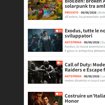
BioEden: Broken 
solarpunk tra amb
PROVATO
-
06/06/2026
| Bro
all'estero, ha presentato sot
Exodus, tutte le n
35
sviluppatori
ANTEPRIMA
-
06/06/2026
| D
Exodus, la nuova avventura sp
il gioco in anteprima abbiamo
5
Call of Duty: Mod
Raiders e Escape 
ANTEPRIMA
-
06/06/2026
| L
meteo dinamico e cosa è camb
24
Costruire un’Itali
Honor