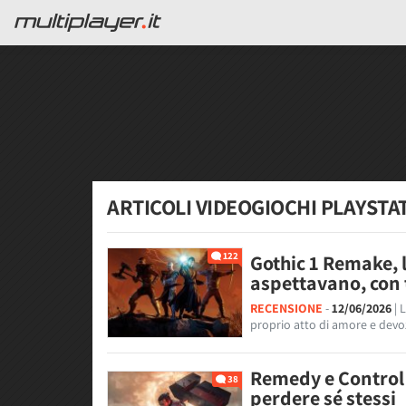
ARTICOLI VIDEOGIOCHI PLAYSTA
122
Gothic 1 Remake, l
aspettavano, con tu
RECENSIONE
-
12/06/2026
| 
proprio atto di amore e devoz
Remedy e Control 
38
perdere sé stessi