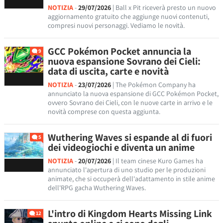
NOTIZIA
-
29/07/2026
| Ball x Pit riceverà presto un nuovo
aggiornamento gratuito che aggiunge nuovi contenuti,
compresi nuovi personaggi. Vediamo le novità.
GCC Pokémon Pocket annuncia la
9
nuova espansione Sovrano dei Cieli:
data di uscita, carte e novità
NOTIZIA
-
23/07/2026
| The Pokémon Company ha
annunciato la nuova espansione di GCC Pokémon Pocket,
ovvero Sovrano dei Cieli, con le nuove carte in arrivo e le
novità comprese con questa aggiunta.
Wuthering Waves si espande al di fuori
5
dei videogiochi e diventa un anime
NOTIZIA
-
20/07/2026
| Il team cinese Kuro Games ha
annunciato l'apertura di uno studio per le produzioni
animate, che si occuperà dell'adattamento in stile anime
dell'RPG gacha Wuthering Waves.
L'intro di Kingdom Hearts Missing Link
12