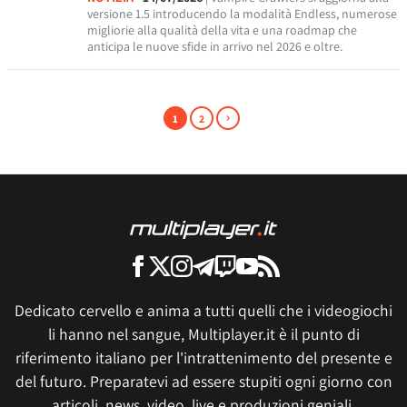
versione 1.5 introducendo la modalità Endless, numerose
migliorie alla qualità della vita e una roadmap che
anticipa le nuove sfide in arrivo nel 2026 e oltre.
1
2
Dedicato cervello e anima a tutti quelli che i videogiochi
li hanno nel sangue, Multiplayer.it è il punto di
riferimento italiano per l'intrattenimento del presente e
del futuro. Preparatevi ad essere stupiti ogni giorno con
articoli, news, video, live e produzioni geniali.