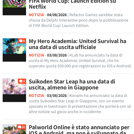
FIFA World Cup: Launch Edition su
Netflix
NOTIZIA
-
04/08/2026
| Refactor Games sarebbe stata
chiusa da Delphi Interactive poco dopo la pubblicazione
di FIFA World Cup: Launch Edition.
My Hero Academia: United Survival ha
0
una data di uscita ufficiale
NOTIZIA
-
03/08/2026
| KLab ha annunciato la data di
uscita di My Hero Academia: United Survival, che ha
superato quota 500.000 pre-registrazioni su iOS e Android.
Suikoden Star Leap ha una data di
3
uscita, almeno in Giappone
NOTIZIA
-
03/08/2026
| Konami ha annunciato la data di
uscita Suikoden Star Leap in Giappone, con un evento
speciale in livestream di presentazione che porterà con sé
altre notizie sul gioco anche in occidente.
Palworld Online è stato annunciato per
11
iOS e Android, ma non è sviluppato da