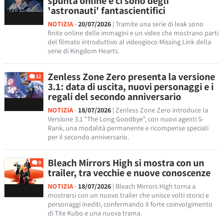
spunta online e ci sono degli
'astronauti' fantascientifici
NOTIZIA
-
20/07/2026
| Tramite una serie di leak sono
finite online delle immagini e un video che mostrano parti
del filmato introduttivo al videogioco Missing Link della
serie di Kingdom Hearts.
Zenless Zone Zero presenta la versione
12
3.1: data di uscita, nuovi personaggi e i
regali del secondo anniversario
NOTIZIA
-
18/07/2026
| Zenless Zone Zero introduce la
Versione 3.1 "The Long Goodbye", con nuovi agenti S-
Rank, una modalità permanente e ricompense speciali
per il secondo anniversario.
Bleach Mirrors High si mostra con un
0
trailer, tra vecchie e nuove conoscenze
NOTIZIA
-
18/07/2026
| Bleach Mirrors High torna a
mostrarsi con un nuovo trailer che unisce volti storici e
personaggi inediti, confermando il forte coinvolgimento
di Tite Kubo e una nuova trama.