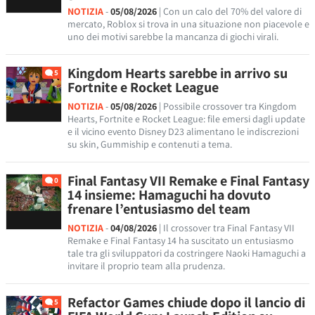
NOTIZIA
-
05/08/2026
| Con un calo del 70% del valore di
mercato, Roblox si trova in una situazione non piacevole e
uno dei motivi sarebbe la mancanza di giochi virali.
Kingdom Hearts sarebbe in arrivo su
5
Fortnite e Rocket League
NOTIZIA
-
05/08/2026
| Possibile crossover tra Kingdom
Hearts, Fortnite e Rocket League: file emersi dagli update
e il vicino evento Disney D23 alimentano le indiscrezioni
su skin, Gummiship e contenuti a tema.
Final Fantasy VII Remake e Final Fantasy
0
14 insieme: Hamaguchi ha dovuto
frenare l’entusiasmo del team
NOTIZIA
-
04/08/2026
| Il crossover tra Final Fantasy VII
Remake e Final Fantasy 14 ha suscitato un entusiasmo
tale tra gli sviluppatori da costringere Naoki Hamaguchi a
invitare il proprio team alla prudenza.
Refactor Games chiude dopo il lancio di
5