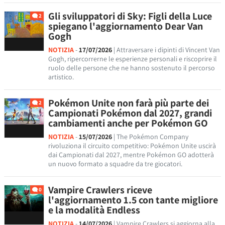
Gli sviluppatori di Sky: Figli della Luce
2
spiegano l'aggiornamento Dear Van
Gogh
NOTIZIA
-
17/07/2026
| Attraversare i dipinti di Vincent Van
Gogh, ripercorrerne le esperienze personali e riscoprire il
ruolo delle persone che ne hanno sostenuto il percorso
artistico.
Pokémon Unite non farà più parte dei
2
Campionati Pokémon dal 2027, grandi
cambiamenti anche per Pokémon GO
NOTIZIA
-
15/07/2026
| The Pokémon Company
rivoluziona il circuito competitivo: Pokémon Unite uscirà
dai Campionati dal 2027, mentre Pokémon GO adotterà
un nuovo formato a squadre da tre giocatori.
Vampire Crawlers riceve
0
l'aggiornamento 1.5 con tante migliore
e la modalità Endless
NOTIZIA
-
14/07/2026
| Vampire Crawlers si aggiorna alla