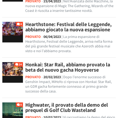
PROVATO
-
15/04/2023
| Nell'Avanzata delle Macchine, la
nuova espansione di Magic The Gathering, Wizards of the
Coast è riuscita a inserire tantissime novità.
Hearthstone: Festival delle Leggende,
4
abbiamo giocato la nuova espansione
PROVATO
-
06/04/2023
| La prima espansione di
Hearthstone, Festival delle Leggende, arriva nella forma
del più grande festival musicale che Azeroth abbia mai
visto e noi l'abbiamo provata.
Honkai: Star Rail, abbiamo provato la
24
beta del nuovo gacha Hoyoverse
PROVATO
-
20/02/2023
| Dopo l'enorme successo di
Genshin Impact, MiHoYo ci riprova con Honkai: Star Rail,
un GDR gacha fortemente connesso al primo grande
successo della casa.
Highwater, il provato della demo del
8
prequel di Golf Club Wasteland
PROVATO
-
10/02/2023
| Vi raccontiamo la demo del gioco