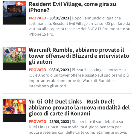
Resident Evil Village, come gira su
67
iPhone?
PROVATO
-
30/10/2023
| Dopo l'annuncio di qualche
settimana fa, Resident Evil Village arriva su iOS per fare da
vetrina alle capacità tecniche del SoC A17 Pro montato su
iPhone 15 Pro.
Warcraft Rumble, abbiamo provato il
31
tower offense di Blizzard e intervistato
gli autori
PROVATO
-
08/10/2023
| Blizzard si accinge a portare su
iOS e Android un tower offense basato sul suo brand più
importante: abbiamo provato Warcraft Rumble e
intervistato gli autori.
Yu-Gi-Oh! Duel Links - Rush Duel:
2
abbiamo provato la nuova modalità del
gioco di carte di Konami
PROVATO
-
25/09/2023
| Sta per fare il suo debutto su
Duel Links una nuova modalità di gioco pensata per
novizi e veterani con delle carte completamente nuove: