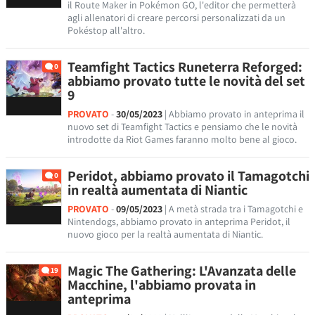
il Route Maker in Pokémon GO, l'editor che permetterà
agli allenatori di creare percorsi personalizzati da un
Pokéstop all'altro.
Teamfight Tactics Runeterra Reforged:
0
abbiamo provato tutte le novità del set
9
PROVATO
-
30/05/2023
| Abbiamo provato in anteprima il
nuovo set di Teamfight Tactics e pensiamo che le novità
introdotte da Riot Games faranno molto bene al gioco.
Peridot, abbiamo provato il Tamagotchi
0
in realtà aumentata di Niantic
PROVATO
-
09/05/2023
| A metà strada tra i Tamagotchi e
Nintendogs, abbiamo provato in anteprima Peridot, il
nuovo gioco per la realtà aumentata di Niantic.
Magic The Gathering: L'Avanzata delle
19
Macchine, l'abbiamo provata in
anteprima