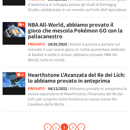
d'avventura in sviluppo presso gli studi di Demagog
Studio, ambientato in un mondo sull'orlo dell'apocalisse.
NBA All-World, abbiamo provato il
4
gioco che mescola Pokémon GO con la
pallacanestro
PROVATO
-
24/01/2023
| Niantic è pronta a portare sul
mercato il suo nuovo gioco in realtà aumentata dedicata
al basket a stelle e strisce: abbiamo provato NBA All-
World, tutte le novità.
Hearthstone L'Avanzata del Re dei Lich:
16
lo abbiamo provato in anteprima
PROVATO
-
04/12/2022
| Abbiamo provato in anteprima la
nuova espansione di Hearthstone, l'Avanzata del Re dei
Lich, per scoprire come funziona la nuova classe del
Cavaliere della Morte.
1
2
3