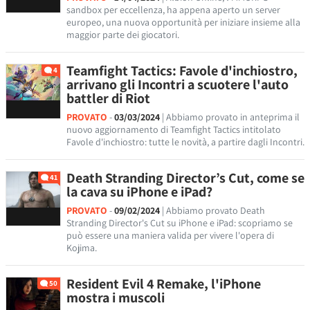
sandbox per eccellenza, ha appena aperto un server
europeo, una nuova opportunità per iniziare insieme alla
maggior parte dei giocatori.
Teamfight Tactics: Favole d'inchiostro,
4
arrivano gli Incontri a scuotere l'auto
battler di Riot
PROVATO
-
03/03/2024
| Abbiamo provato in anteprima il
nuovo aggiornamento di Teamfight Tactics intitolato
Favole d'inchiostro: tutte le novità, a partire dagli Incontri.
Death Stranding Director’s Cut, come se
41
la cava su iPhone e iPad?
PROVATO
-
09/02/2024
| Abbiamo provato Death
Stranding Director's Cut su iPhone e iPad: scopriamo se
può essere una maniera valida per vivere l'opera di
Kojima.
Resident Evil 4 Remake, l'iPhone
50
mostra i muscoli