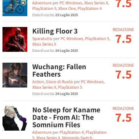
7.5
Adventure
per
PC Windows
,
Xbox Series X
,
PlayStation 5
,
Xbox One
,
PlayStation 4
Data di uscita:
23 Luglio 2025
Killing Floor 3
REDAZIONE
7.5
Sparatutto
per
PC Windows
,
PlayStation 5
,
Xbox Series X
Data di uscita:
24 Luglio 2025
Wuchang: Fallen
REDAZIONE
7.5
Feathers
Action
,
Gioco di Ruolo
per
PC Windows
,
Xbox Series X
,
PlayStation 5
Data di uscita:
24 Luglio 2025
No Sleep for Kaname
REDAZIONE
7.5
Date - From AI: The
Somnium Files
Adventure
per
PlayStation 4
,
PlayStation
5
,
Xbox Series X
,
Nintendo Switch
,