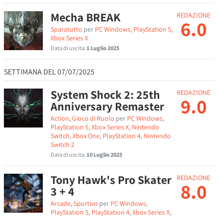
Mecha BREAK
REDAZIONE
6.0
Sparatutto
per
PC Windows
,
PlayStation 5
,
Xbox Series X
Data di uscita:
1 Luglio 2025
SETTIMANA DEL 07/07/2025
System Shock 2: 25th
REDAZIONE
9.0
Anniversary Remaster
Action
,
Gioco di Ruolo
per
PC Windows
,
PlayStation 5
,
Xbox Series X
,
Nintendo
Switch
,
Xbox One
,
PlayStation 4
,
Nintendo
Switch 2
Data di uscita:
10 Luglio 2025
Tony Hawk's Pro Skater
REDAZIONE
8.0
3 + 4
Arcade
,
Sportivo
per
PC Windows
,
PlayStation 5
,
PlayStation 4
,
Xbox Series X
,