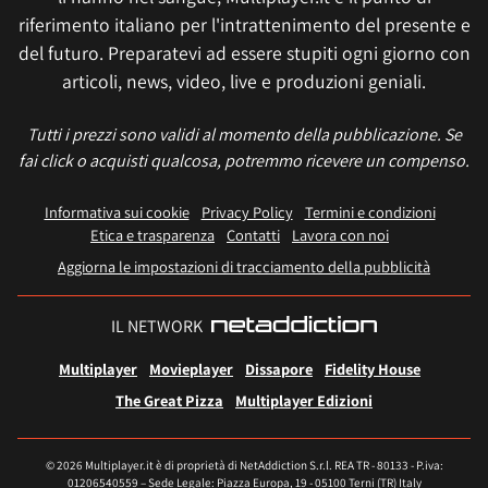
riferimento italiano per l'intrattenimento del presente e
del futuro. Preparatevi ad essere stupiti ogni giorno con
articoli, news, video, live e produzioni geniali.
Tutti i prezzi sono validi al momento della pubblicazione. Se
fai click o acquisti qualcosa, potremmo ricevere un compenso.
Informativa sui cookie
Privacy Policy
Termini e condizioni
Etica e trasparenza
Contatti
Lavora con noi
Aggiorna le impostazioni di tracciamento della pubblicità
IL NETWORK
Multiplayer
Movieplayer
Dissapore
Fidelity House
The Great Pizza
Multiplayer Edizioni
© 2026 Multiplayer.it è di proprietà di NetAddiction S.r.l. REA TR - 80133 - P.iva:
01206540559 – Sede Legale: Piazza Europa, 19 - 05100 Terni (TR) Italy