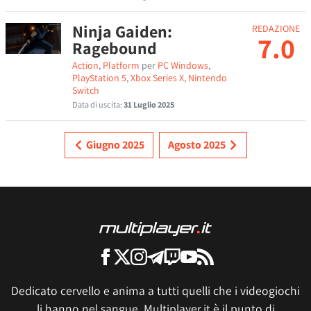
Ninja Gaiden:
REDAZIONE
7.0
Ragebound
Action
,
Platform
per
PC Windows
,
PlayStation 5
,
Xbox Series X
,
Nintendo
Switch
Data di uscita:
31 Luglio 2025
Giugno 2025
Agosto 2025
Dedicato cervello e anima a tutti quelli che i videogiochi
li hanno nel sangue, Multiplayer.it è il punto di