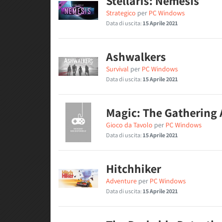
Stellaris: Nemesis
Strategico
per
PC Windows
Data di uscita:
15 Aprile 2021
Ashwalkers
Survival
per
PC Windows
Data di uscita:
15 Aprile 2021
Magic: The Gathering 
Gioco da Tavolo
per
PC Windows
Data di uscita:
15 Aprile 2021
Hitchhiker
Adventure
per
PC Windows
Data di uscita:
15 Aprile 2021