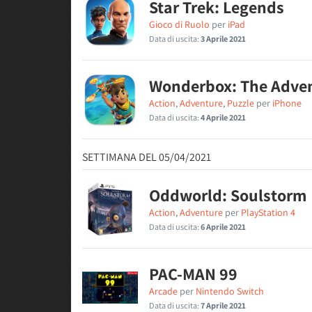
Star Trek: Legends
Gioco di Ruolo
per
iPad
Data di uscita:
3 Aprile 2021
Wonderbox: The Adve
Action
,
Adventure
,
Puzzle
per
iPhone
Data di uscita:
4 Aprile 2021
SETTIMANA DEL 05/04/2021
Oddworld: Soulstorm
Action
,
Adventure
per
PlayStation 4
Data di uscita:
6 Aprile 2021
PAC-MAN 99
Arcade
per
Nintendo Switch
Data di uscita:
7 Aprile 2021