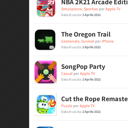
NBA 2K21 Arcade Edit
Simulazione
,
Sportivo
per
Apple TV
Data di uscita:
2 Aprile 2021
The Oregon Trail
Gestionale
,
Survival
per
iPhone
Data di uscita:
2 Aprile 2021
SongPop Party
Casual
per
Apple TV
Data di uscita:
2 Aprile 2021
Cut the Rope Remaste
Puzzle
per
Apple TV
Data di uscita:
2 Aprile 2021