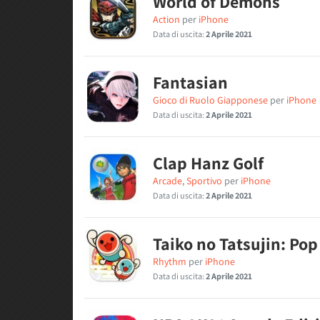
World of Demons
Action
per
iPhone
Data di uscita:
2 Aprile 2021
Fantasian
Gioco di Ruolo Giapponese
per
iPhone
Data di uscita:
2 Aprile 2021
Clap Hanz Golf
Arcade
,
Sportivo
per
iPhone
Data di uscita:
2 Aprile 2021
Taiko no Tatsujin: Pop
Rhythm
per
iPhone
Data di uscita:
2 Aprile 2021