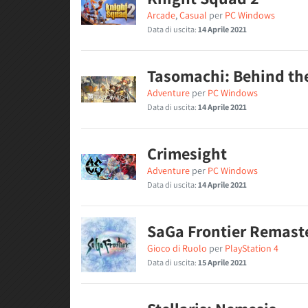
Arcade
,
Casual
per
PC Windows
Data di uscita:
14 Aprile 2021
Tasomachi: Behind the
Adventure
per
PC Windows
Data di uscita:
14 Aprile 2021
Crimesight
Adventure
per
PC Windows
Data di uscita:
14 Aprile 2021
SaGa Frontier Remast
Gioco di Ruolo
per
PlayStation 4
Data di uscita:
15 Aprile 2021