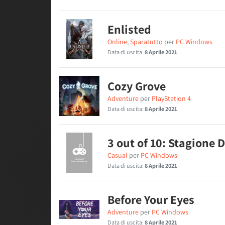
Enlisted
Online
,
Sparatutto
per
PC Windows
Data di uscita:
8 Aprile 2021
Cozy Grove
Adventure
per
PlayStation 4
Data di uscita:
8 Aprile 2021
3 out of 10: Stagione 
Casual
per
PC Windows
Data di uscita:
8 Aprile 2021
Before Your Eyes
Adventure
per
PC Windows
Data di uscita:
8 Aprile 2021