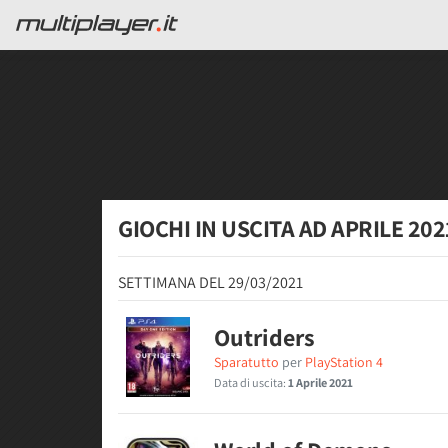
GIOCHI IN USCITA AD
APRILE 202
SETTIMANA DEL 29/03/2021
Outriders
Sparatutto
per
PlayStation 4
Data di uscita:
1 Aprile 2021