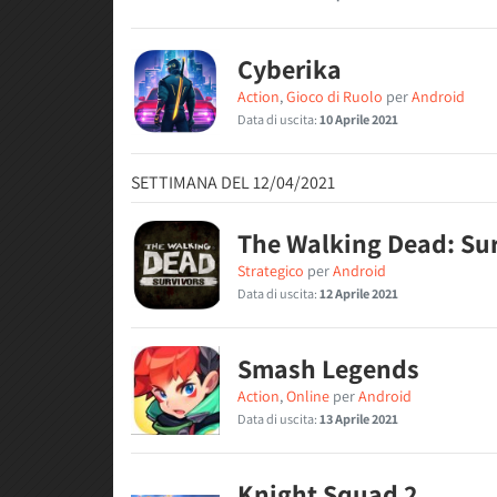
Cyberika
Action
,
Gioco di Ruolo
per
Android
Data di uscita:
10 Aprile 2021
SETTIMANA DEL 12/04/2021
The Walking Dead: Su
Strategico
per
Android
Data di uscita:
12 Aprile 2021
Smash Legends
Action
,
Online
per
Android
Data di uscita:
13 Aprile 2021
Knight Squad 2