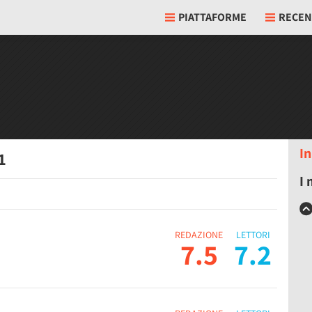
PIATTAFORME
RECEN
In
1
I 
REDAZIONE
LETTORI
7.5
7.2